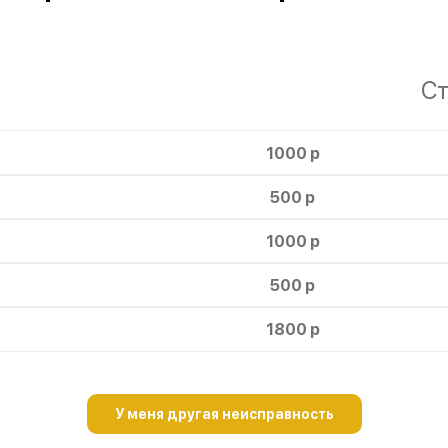
Ст
1000 р
500 р
1000 р
500 р
1800 р
У меня другая неисправность