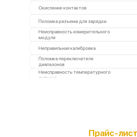
Окисление контактов
Поломка разъема для зарядки
Неисправность измерительного
модуля
Неправильная калибровка
Поломка переключателя
диапазонов
Неисправность температурного
датчика
Повреждение магнитного
сердечника
Поломка индикатора напряжения
Прайс-лис