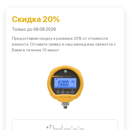
температурным источникам;
согласовываем перечень процедур и цену до начала
Скидка 20%
работ;
Только до 08.08.2026
организуем ускоренное обслуживание для
организаций;
Предоставим скидку в размере 20% от стоимости
ремонта. Оставьте заявку и наш менеджер свяжется с
предоставляем гарантию на детали и выполненные
Вами в течение 15 минут
операции.
Такая схема возвращает устройству точность и
стабильность.
Услуги нашего сервисного центра
В перечне доступных технических процедур:
диагностика электронных плат, сенсоров и цепей
питания;
очистка линзы, защитного стекла и оптического